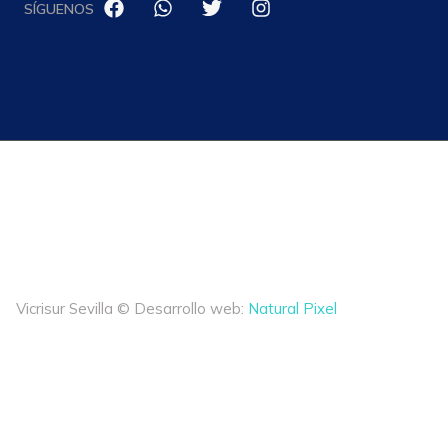
SÍGUENOS
Vicrisur Sevilla © Desarrollo web:
Natural Pixel