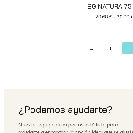
BG NATURA 75
20,68
€
–
20,99
←
1
2
¿Podemos ayudarte?
Nuestro equipo de expertos está listo para
ayudarte a encontrar la opción ideal que se ajust