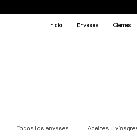
Saltar
al
Inicio
Envases
Cierres
contenido
Zumos
Todos los envases
Aceites y vinagre