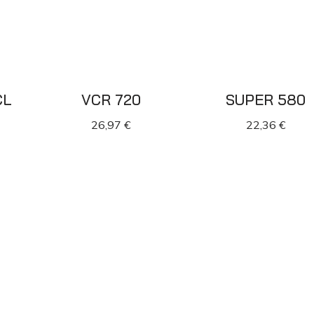
CL
VCR 720
SUPER 580
26,97
€
22,36
€