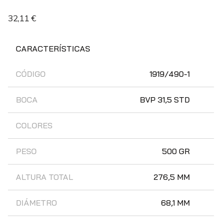
32,11
€
CARACTERÍSTICAS
CÓDIGO
1919/490-1
BOCA
BVP 31,5 STD
COLORES
PESO
500 GR
ALTURA TOTAL
276,5 MM
DIÁMETRO
68,1 MM