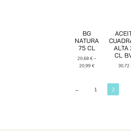
BG
ACEI
NATURA
CUADR
75 CL
ALTA 
CL B
20,68
€
–
20,99
€
30,72
←
1
2