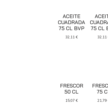
ACEITE
ACEI
CUADRADA
CUADR
75 CL BVP
75 CL 
32,11
€
32,11
FRESCOR
FRES
50 CL
75 C
15,07
€
21,79