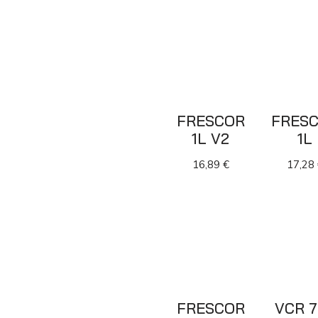
FRESCOR
FRES
1L V2
1L
16,89
€
17,28
FRESCOR
VCR 7