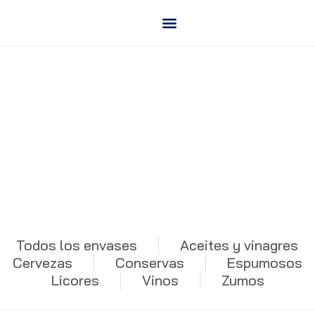
Saltar
al
contenido
Conservas
Todos los envases
Aceites y vinagres
Cervezas
Conservas
Espumosos
Licores
Vinos
Zumos