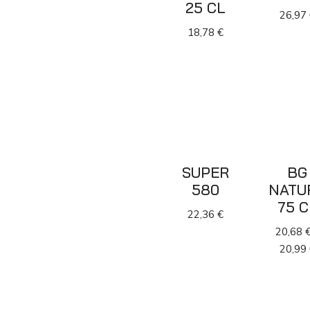
25 CL
26,97
18,78
€
SUPER
BG
580
NATU
75 C
22,36
€
20,68
20,99