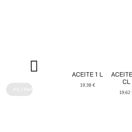
ACEITE 1 L
ACEITE
CL
19,38
€
FILTRAR
19,62