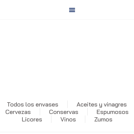
Saltar
al
contenido
Aceites y vinagres
Todos los envases
Aceites y vinagres
Cervezas
Conservas
Espumosos
Licores
Vinos
Zumos