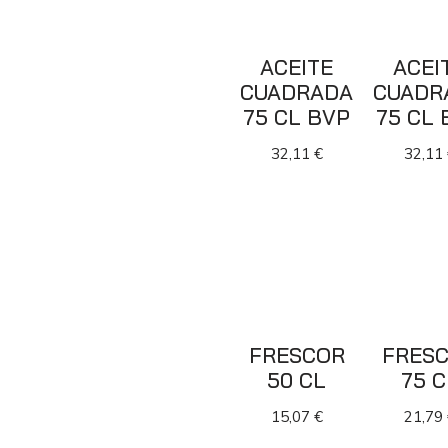
ACEITE
ACEI
CUADRADA
CUADR
75 CL BVP
75 CL 
32,11
€
32,11
FRESCOR
FRES
50 CL
75 C
15,07
€
21,79