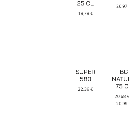
25 CL
26,97
18,78
€
SUPER
BG
580
NATU
75 C
22,36
€
20,68
20,99