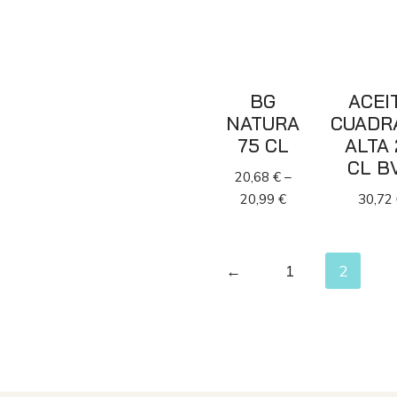
BG
ACEI
NATURA
CUADR
75 CL
ALTA 
CL B
20,68
€
–
20,99
€
30,72
←
1
2