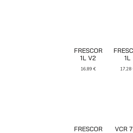
FRESCOR
FRES
1L V2
1L
16,89
€
17,28
FRESCOR
VCR 7