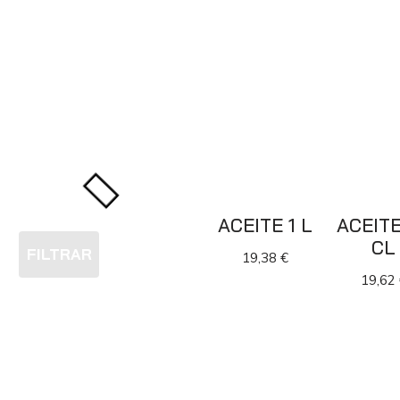
ACEITE 1 L
ACEITE
CL
FILTRAR
19,38
€
19,62