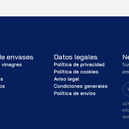
de envases
Datos legales
N
 vinagres
Política de privacidad
Su
s
Política de cookies
em
as
Aviso legal
os
Condiciones generales
Política de envíos
Al 
inf
que