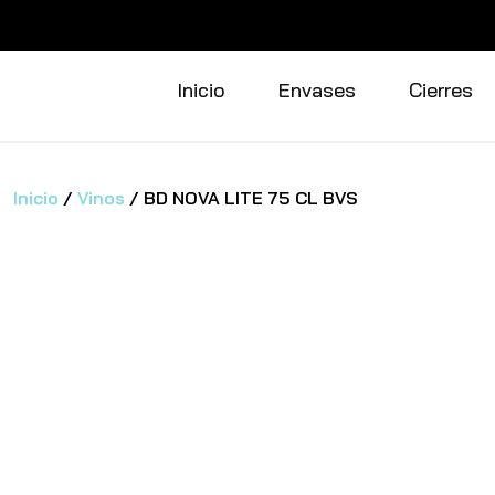
Saltar
al
Inicio
Envases
Cierres
contenido
Inicio
/
Vinos
/ BD NOVA LITE 75 CL BVS