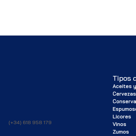
Tipos 
Aceites y
Cerveza
Conserv
Espumos
Licores
(+34) 618 958 179
Vinos
Zumos