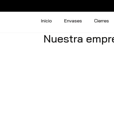
Saltar
al
Inicio
Envases
Cierres
contenido
Nuestra empr